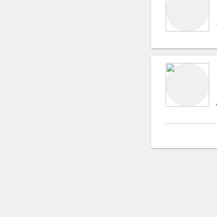
Поэты и поэзия (лирика)
Хореографы
Топ модели
Фотомодели
Автомобили, Лимузины
Студии звукозаписи
Театральные костюмы