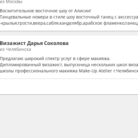
из Москвы
предлагать.
Восхитительное восточное шоу от Алисии!
Танцевальные номера в стиле шоу восточный танец с акссессу
-крылья,трости,веера,сабля,канделябр,арабское фламенко,тане
барабаны!
Визажист Дарья Соколова
из Челябинска
Предлагаю широкий спектр услуг в сфере макияжа.
Дипломированный визажист, выпускница нескольких школ виза
школы профессионального макияжа Make-Up Atelier г.Челябинска
Работаю только с качественной профессиональной косметикой
индивидуальный взгляд на окружающий мир в сочетании с
профессиональными навыками - все для создания Вашего уника