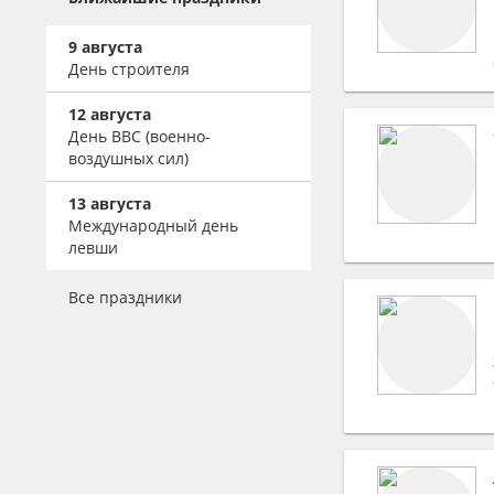
Клавишники
Деловые мероприятия
Банкетные залы
Бармен-шоу
Аттракционы
Народные инструменты
Столовые
9 августа
Свадебные агентства
Огненное шоу (Fire-
Презентационное
Саксофонисты
День строителя
Кафе
show)
оборудование
Event агентства
Скрипка
Загородные клубы,
Песочное шоу
Кейтеринг
12 августа
Студии детских
виллы, коттеджи
Ударные, перкуссия
День ВВС (военно-
праздников
Травести-Шоу
Фейерверки
Отели, гостиницы
воздушных сил)
Ресторанные
Концертные агентства
Шоу барабанов
музыканты
Базы отдыха, турбазы
Визажисты
Рекламные агентства и
13 августа
Шоу мыльных пузырей
Альтернативная музыка
Бары, пабы
PR
Международный день
Парикмахеры
Экстрим-шоу
левши
Фольклор
Ночные клубы
Продюсерские центры
Стилисты
Цыганские коллективы
Банкетные шатры
Букинговые агентства
Танцы, Шоу-балеты
Мастер ногтевого
Все праздники
сервиса
Шансон
Конференц-залы
Модельные агентства
Клубные танцы,
Аниматоры
Боди-арт
Караоке-клубы
DJ
Стриптиз, Эротические
Свадебный
Аранжировщики
шоу
распорядитель,
Звукооператоры
координатор
Композиторы
Сценаристы