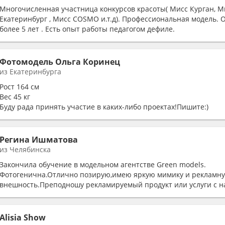
Многочисленная участница конкурсов красоты( Мисс Курган, М
Екатеринбург , Мисс COSMO и.т.д). Профессиональная модель.
более 5 лет . Есть опыт работы педагогом дефиле.
Возраст -20 лет , Параметры 89-63-90 , Вес- 59 , Цвет волос - бр
глаз- серо-зеленые
Фотомодель Ольга Коринец
из Екатеринбурга
Рост 164 см
Вес 45 кг
Буду рада принять участие в каких-либо проектах!Пишите:)
Регина Ишматова
из Челябинска
Закончила обучение в модельном агентстве Green models.
Фотогенична.Отлично позирую,имею яркую мимику и рекламн
внешность.Преподношу рекламируемый продукт или услуги с 
стороны.
Тел.89514612338
Ссылка ВК https://vk.com/regina_frol
Alisia Show
С брачными агентствами и в жанре ню не работаю,знакомства,э